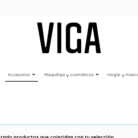
Viga Store
Ropa y Calzado deportivo
Accesorios
Maquillaje y cosméticos
Hogar y masc
rado productos que coincidan con tu selección.