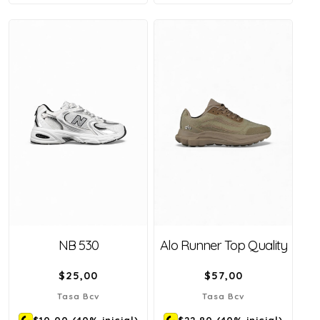
NB 530
Alo Runner Top Quality
$
25,00
$
57,00
Tasa Bcv
Tasa Bcv
$10,00
(40% inicial)
$22,80
(40% inicial)