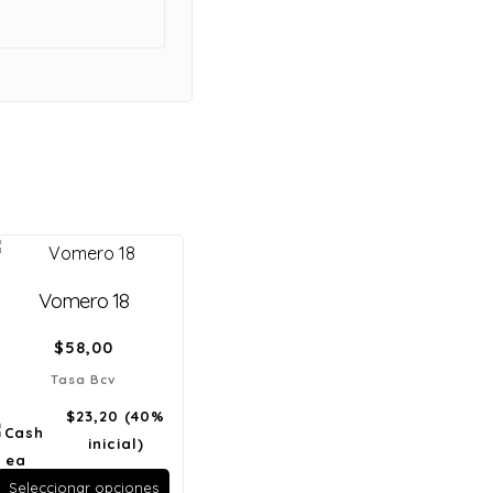
Vomero 18
$
58,00
Tasa Bcv
$23,20
(40%
inicial)
Seleccionar opciones