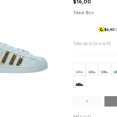
$
16,00
Tasa Bcv
$6,40
(
Talla de la 36 a la 45
SKU:
N/D