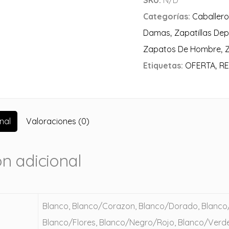
Categorías:
Caballero
Damas
,
Zapatillas Dep
Zapatos De Hombre
,
Etiquetas:
OFERTA
,
R
nal
Valoraciones (0)
n adicional
Blanco, Blanco/Corazon, Blanco/Dorado, Blanco/
Blanco/Flores, Blanco/Negro/Rojo, Blanco/Verd