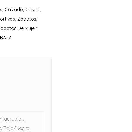
s
,
Calzado
,
Casual
,
ortivas
,
Zapatos
,
Zapatos De Mujer
EBAJA
figuraolor,
e/Rojo/Negro,