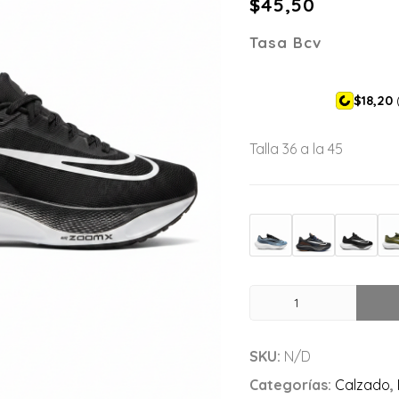
$
45,50
Tasa Bcv
$18,20
(
Talla 36 a la 45
SKU:
N/D
Categorías:
Calzado
,